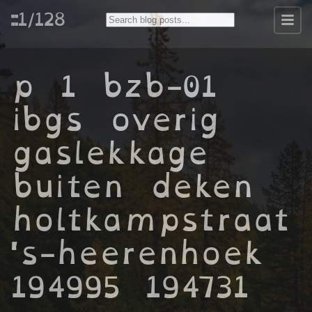
::1/128
p 1 bzb-01
ibgs overig
gaslekkage
buiten deken
holtkampstraat
's-heerenhoek
194995 194731